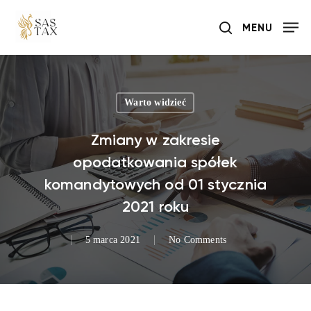
Skip
MENU
to
search
main
content
Warto widzieć
Zmiany w zakresie
opodatkowania spółek
komandytowych od 01 stycznia
2021 roku
5 marca 2021
No Comments