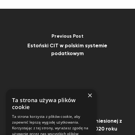
Previous Post
Estoński CIT w polskim systemie
podatkowym
×
Ta strona używa plików
cookie
Next Post
Ta strona korzysta z plików cookie, aby
Odliczenie straty podatkowej poniesionej z
zapewnić lepszą wygodę użytkowania.
Korzystając z tej strony, wyrażasz zgodę na
powodu epidemii COVID-19 w 2020 roku
używanie przez nas wszystkich plików