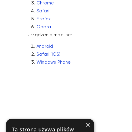
Chrome
Safari
Firefox
Opera
Urządzenia mobilne:
Android
Safari (iOS)
Windows Phone
Sprawdź co możemy
dla Ciebie zrobić
Sprawdź naszą szeroką
×
i atrakcyjną ofertę.
Ta strona używa plików