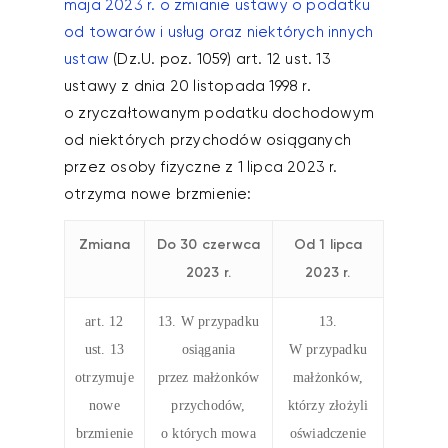
maja 2023 r. o zmianie ustawy o podatku
od towarów i usług oraz niektórych innych
ustaw
(Dz.U. poz. 1059) art. 12 ust. 13
ustawy z dnia 20 listopada 1998 r.
o zryczałtowanym podatku dochodowym
od niektórych przychodów osiąganych
przez osoby fizyczne z 1 lipca 2023 r.
otrzyma nowe brzmienie:
Zmiana
Do 30 czerwca
Od 1 lipca
2023 r.
2023 r.
art. 12
13. W przypadku
13.
ust. 13
osiągania
W przypadku
otrzymuje
przez małżonków
małżonków,
nowe
przychodów,
którzy złożyli
brzmienie
o których mowa
oświadczenie