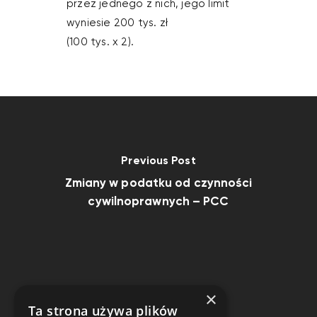
przez jednego z nich, jego limit
wyniesie 200 tys. zł
(100 tys. x 2).
Previous Post
Zmiany w podatku od czynności
cywilnoprawnych – PCC
×
Ta strona używa plików