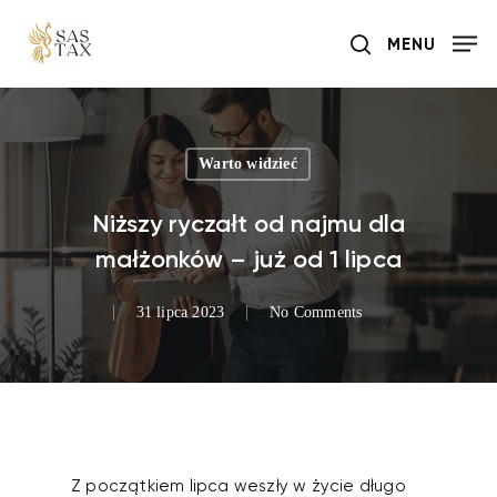
Skip
MENU
to
search
main
content
Warto widzieć
Niższy ryczałt od najmu dla
małżonków – już od 1 lipca
31 lipca 2023
No Comments
Z początkiem lipca weszły w życie długo