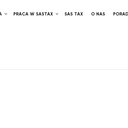
A
PRACA W SASTAX
SAS TAX
O NAS
PORA