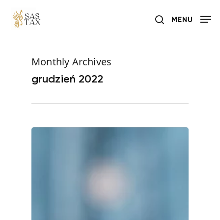
Skip
MENU
to
search
main
content
Monthly Archives
grudzień 2022